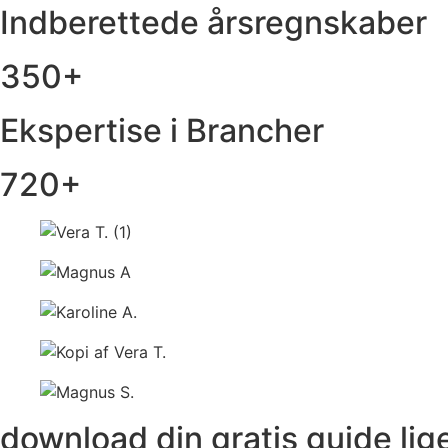
Indberettede årsregnskaber
350+
Ekspertise i Brancher
720+
download din gratis guide lige