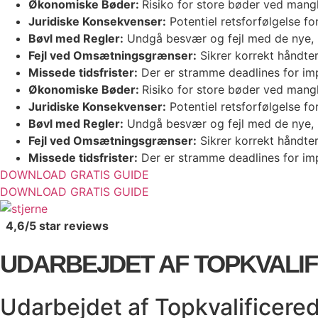
Økonomiske Bøder:
Risiko for store bøder ved mang
Juridiske Konsekvenser:
Potentiel retsforfølgelse for
Bøvl med Regler:
Undgå besvær og fejl med de nye, k
Fejl ved Omsætningsgrænser:
Sikrer korrekt håndte
Missede tidsfrister:
Der er stramme deadlines for imp
Økonomiske Bøder:
Risiko for store bøder ved mang
Juridiske Konsekvenser:
Potentiel retsforfølgelse for
Bøvl med Regler:
Undgå besvær og fejl med de nye, k
Fejl ved Omsætningsgrænser:
Sikrer korrekt håndte
Missede tidsfrister:
Der er stramme deadlines for imp
DOWNLOAD GRATIS GUIDE
DOWNLOAD GRATIS GUIDE
4,6/5
star reviews
UDARBEJDET AF TOPKVALI
Udarbejdet af Topkvalificere