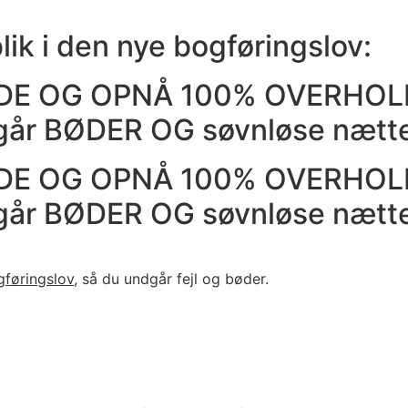
lik i den nye bogføringslov:
IDE OG OPNÅ 100% OVERHOL
år BØDER OG søvnløse nætt
IDE OG OPNÅ 100% OVERHOL
år BØDER OG søvnløse nætt
gføringslov
, så du undgår fejl og bøder.